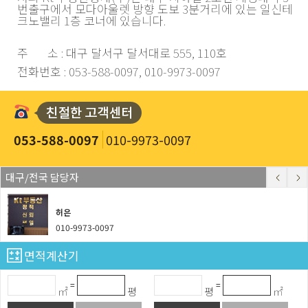
번출구에서 모다아울렛 방향 도보 3분거리에 있는 일신테
크노밸리 1층 코너에 있습니다.
주 소 : 대구 달서구 달서대로 555, 110호
전화번호 : 053-588-0097, 010-9973-0097
053-588-0097
010-9973-0097
대구/전국 담당자
허은
010-9973-0097
면적계산기
=
=
㎡
평
평
㎡