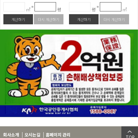
=
=
㎡
평
평
㎡
계산하기
다시 계산하기
계산하기
다시 계산하기
|
|
회사소개
오시는길
홈페이지 관리
TOP