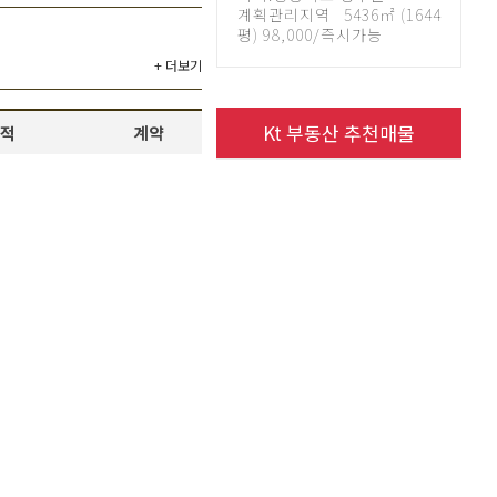
계획관리지역 5436㎡ (1644
평) 98,000/즉시가능
+ 더보기
Kt 부동산 추천매물
적
계약