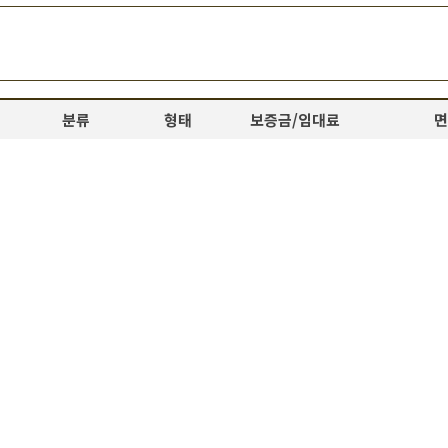
분류
형태
보증금/임대료
면