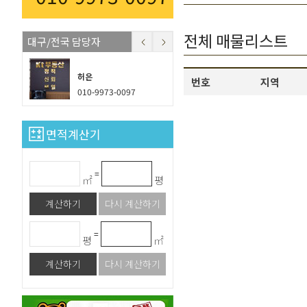
전체 매물리스트
대구/전국 담당자
대구/전국 담당자
허은
허은
번호
지역
010-9973-0097
010-9973-0097
면적계산기
=
㎡
평
계산하기
다시 계산하기
=
평
㎡
계산하기
다시 계산하기